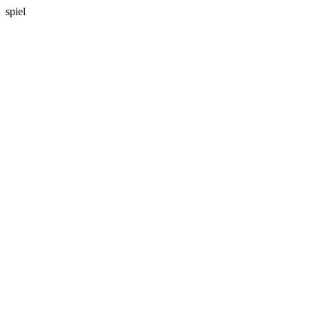
spiel