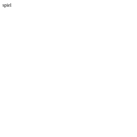
spiel